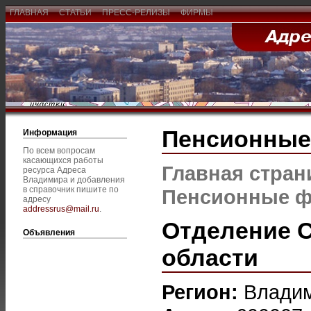
ГЛАВНАЯ
СТАТЬИ
ПРЕСС-РЕЛИЗЫ
ФИРМЫ
Пенсионны
Информация
По всем вопросам
касающихся работы
Главная стран
ресурса Адреса
Владимира и добавления
в справочник пишите по
Пенсионные 
адресу
addressrus@mail.ru
.
Отделение 
Объявления
области
Регион:
Влади