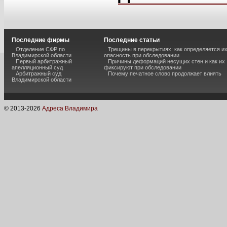
Последние фирмы
Последние статьи
Отделение СФР по
Трещины в перекрытиях: как определяется и
Владимирской области
опасность при обследовании
Первый арбитражный
Причины деформаций несущих стен и как их
апелляционный суд
фиксируют при обследовании
Арбитражный суд
Почему печатное слово продолжает влиять
Владимирской области
© 2013-
2026
Адреса Владимира