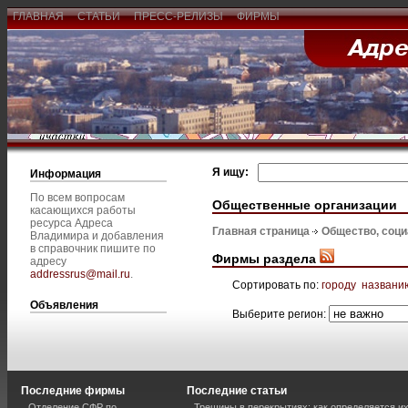
ГЛАВНАЯ
СТАТЬИ
ПРЕСС-РЕЛИЗЫ
ФИРМЫ
Я ищу:
Информация
По всем вопросам
Общественные организации
касающихся работы
ресурса Адреса
Главная страница
Общество, соц
Владимира и добавления
в справочник пишите по
Фирмы раздела
адресу
addressrus@mail.ru
.
Сортировать по:
городу
названи
Объявления
Выберите регион:
Последние фирмы
Последние статьи
Отделение СФР по
Трещины в перекрытиях: как определяется и