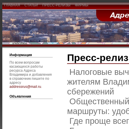
ГЛАВНАЯ
СТАТЬИ
ПРЕСС-РЕЛИЗЫ
ФИРМЫ
Пресс-рели
Информация
По всем вопросам
касающихся работы
Налоговые выче
ресурса Адреса
Владимира и добавления
в справочник пишите по
жителям Владим
адресу
addressrus@mail.ru
.
сбережений
Объявления
Общественный 
маршруты: удоб
Где проще все