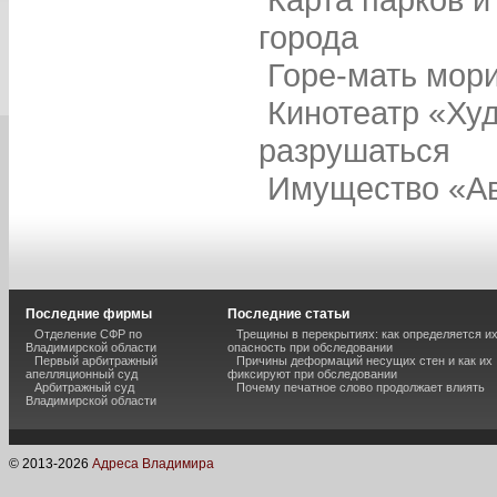
города
Горе-мать мори
Кинотеатр «Ху
разрушаться
Имущество «Ав
Последние фирмы
Последние статьи
Отделение СФР по
Трещины в перекрытиях: как определяется и
Владимирской области
опасность при обследовании
Первый арбитражный
Причины деформаций несущих стен и как их
апелляционный суд
фиксируют при обследовании
Арбитражный суд
Почему печатное слово продолжает влиять
Владимирской области
© 2013-
2026
Адреса Владимира