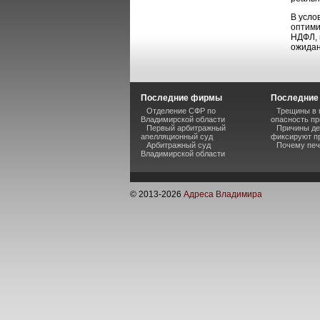
В усло
оптими
НДФЛ, 
ожидан
Последние фирмы
Последние 
Отделение СФР по
Трещины в 
Владимирской области
опасность пр
Первый арбитражный
Причины де
апелляционный суд
фиксируют п
Арбитражный суд
Почему печ
Владимирской области
© 2013-
2026
Адреса Владимира