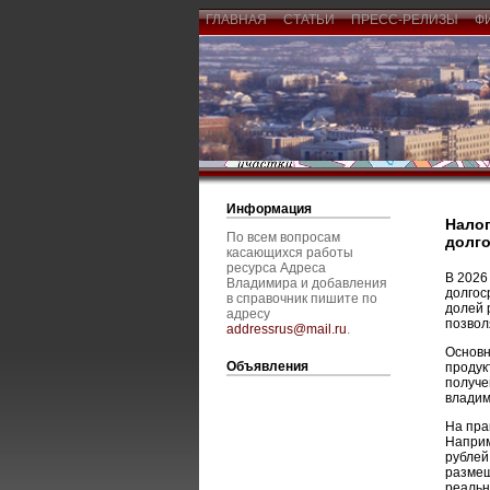
ГЛАВНАЯ
СТАТЬИ
ПРЕСС-РЕЛИЗЫ
Ф
Информация
Налог
По всем вопросам
долг
касающихся работы
ресурса Адреса
В 2026
Владимира и добавления
долгос
в справочник пишите по
долей 
адресу
позвол
addressrus@mail.ru
.
Основн
Объявления
продук
получе
владим
На пра
Наприм
рублей
размещ
реальн