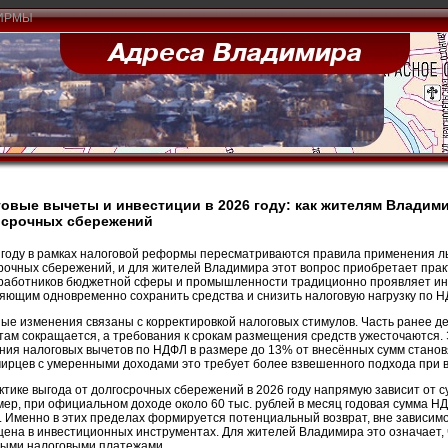
ИРМЫ
овые вычеты и инвестиции в 2026 году: как жителям Владим
осрочных сбережений
 году в рамках налоговой реформы пересматриваются правила применения ль
рочных сбережений, и для жителей Владимира этот вопрос приобретает прак
работников бюджетной сферы и промышленности традиционно проявляет инт
яющим одновременно сохранить средства и снизить налоговую нагрузку по Н
ые изменения связаны с корректировкой налоговых стимулов. Часть ранее д
там сокращается, а требования к срокам размещения средств ужесточаются. 
ния налоговых вычетов по НДФЛ в размере до 13% от внесённых сумм стано
ирцев с умеренными доходами это требует более взвешенного подхода при 
ктике выгода от долгосрочных сбережений в 2026 году напрямую зависит от 
ер, при официальном доходе около 60 тыс. рублей в месяц годовая сумма НД
. Именно в этих пределах формируется потенциальный возврат, вне зависимос
ена в инвестиционных инструментах. Для жителей Владимира это означает,
ыми налоговыми платежами.