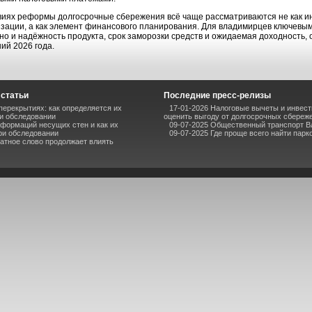
виях реформы долгосрочные сбережения всё чаще рассматриваются не как и
зации, а как элемент финансового планирования. Для владимирцев ключевым
но и надёжность продукта, срок заморозки средств и ожидаемая доходность
ий 2026 года.
статьи
Последние пресс-релизы
перекрытиях: как определяется их
17-01-2026 Налоговые вычеты и инвест
и обследовании
оценить выгоду от долгосрочных сбереж
формаций несущих стен и как их
09-07-2025 Общественный транспорт Вл
ри обследовании
09-07-2025 Где проще всего найти парк
атное слово продолжает влиять