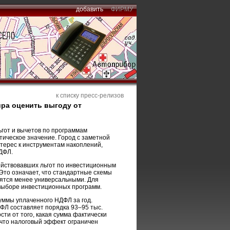
добавить
ФИРМУ
к списку пресс-релизов
ира оценить выгоду от
гот и вычетов по программам
тическое значение. Город с заметной
ерес к инструментам накоплений,
ДФЛ.
ействовавших льгот по инвестиционным
Это означает, что стандартные схемы
вятся менее универсальными. Для
выборе инвестиционных программ.
суммы уплаченного НДФЛ за год.
ФЛ составляет порядка 93–95 тыс.
ти от того, какая сумма фактически
 что налоговый эффект ограничен