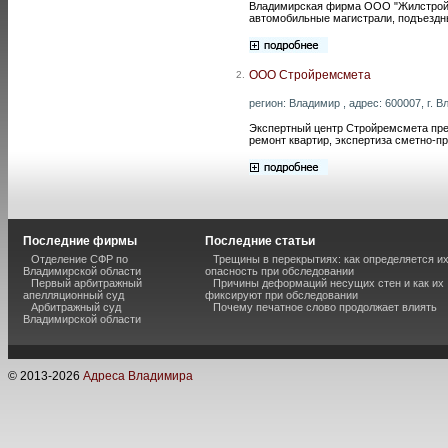
Владимирская фирма ООО "Жилстройпр
автомобильные магистрали, подъездны
ООО Стройремсмета
2.
регион: Владимир , адрес: 600007, г. В
Экспертный центр Стройремсмета пред
ремонт квартир, экспертиза сметно-п
Последние фирмы
Последние статьи
Отделение СФР по
Трещины в перекрытиях: как определяется и
Владимирской области
опасность при обследовании
Первый арбитражный
Причины деформаций несущих стен и как их
апелляционный суд
фиксируют при обследовании
Арбитражный суд
Почему печатное слово продолжает влиять
Владимирской области
© 2013-
2026
Адреса Владимира