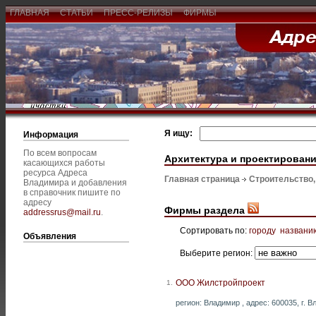
ГЛАВНАЯ
СТАТЬИ
ПРЕСС-РЕЛИЗЫ
ФИРМЫ
Я ищу:
Информация
По всем вопросам
Архитектура и проектирован
касающихся работы
ресурса Адреса
Главная страница
Строительство
Владимира и добавления
в справочник пишите по
адресу
Фирмы раздела
addressrus@mail.ru
.
Сортировать по:
городу
названи
Объявления
Выберите регион:
ООО Жилстройпроект
1.
регион: Владимир , адрес: 600035, г. В