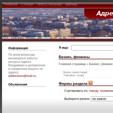
ГЛАВНАЯ
СТАТЬИ
ПРЕСС-РЕЛИЗЫ
ФИРМЫ
Я ищу:
Информация
По всем вопросам
Бизнес, финансы
касающихся работы
ресурса Адреса
Главная страница
Бизнес, финан
Владимира и добавления
в справочник пишите по
адресу
Банки, инвестиции
Таможня, склад
addressrus@mail.ru
.
Фирмы раздела
Объявления
Сортировать по:
городу
названи
Выберите регион: