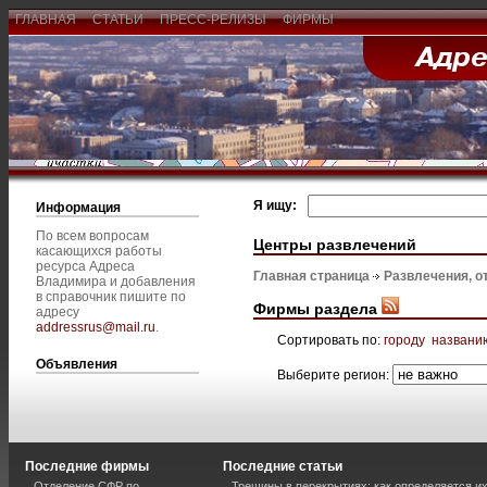
ГЛАВНАЯ
СТАТЬИ
ПРЕСС-РЕЛИЗЫ
ФИРМЫ
Я ищу:
Информация
По всем вопросам
Центры развлечений
касающихся работы
ресурса Адреса
Главная страница
Развлечения, о
Владимира и добавления
в справочник пишите по
Фирмы раздела
адресу
addressrus@mail.ru
.
Сортировать по:
городу
названи
Объявления
Выберите регион:
Последние фирмы
Последние статьи
Отделение СФР по
Трещины в перекрытиях: как определяется и