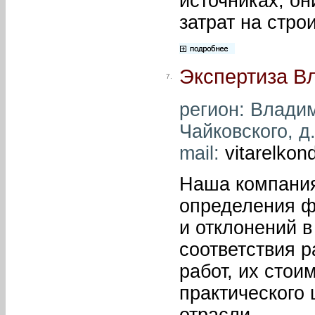
источниках, о
затрат на стро
Экспертиза В
7.
регион: Владим
Чайковского, д.
mail:
vitarelkon
Наша компания
определения ф
и отклонений 
соответствия 
работ, их стои
практического
отрасли.