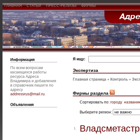
ГЛАВНАЯ
СТАТЬИ
ПРЕСС-РЕЛИЗЫ
ФИРМЫ
Я ищу:
Информация
По всем вопросам
Экспертиза
касающихся работы
ресурса Адреса
Главная страница
Контроль
Экс
Владимира и добавления
в справочник пишите по
адресу
Фирмы раздела
addressrus@mail.ru
.
Сортировать по:
городу
названи
Объявления
Выберите регион:
Владсметастр
1.