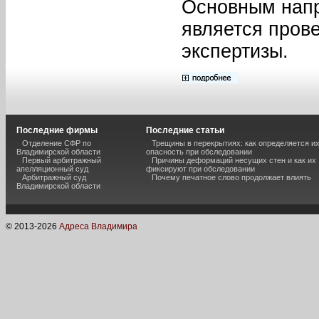
Основным нап
является пров
экспертизы.
Последние фирмы
Последние статьи
Отделение СФР по
Трещины в перекрытиях: как определяется и
Владимирской области
опасность при обследовании
Первый арбитражный
Причины деформаций несущих стен и как их
апелляционный суд
фиксируют при обследовании
Арбитражный суд
Почему печатное слово продолжает влиять
Владимирской области
© 2013-
2026
Адреса Владимира