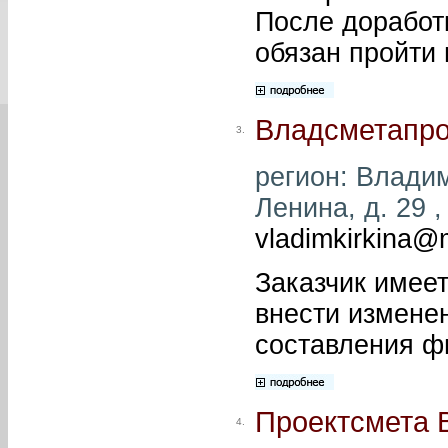
После доработк
обязан пройти 
Владсметапро
3.
регион: Владим
Ленина, д. 29 ,
vladimkirkina@m
Заказчик имее
внести измене
составления ф
Проектсмета 
4.