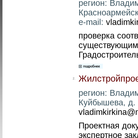
регион: Владим
Красноармейска
e-mail:
vladimki
проверка соот
существующим
Градостроител
Жилстройпро
2.
регион: Владим
Куйбышева, д. 1
vladimkirkina@m
Проектная док
экспертное зак