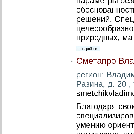
параметры без
обоснованност
решений. Спец
целесообразно
природных, ма
Сметапро Вл
6.
регион: Владим
Разина, д. 20 ,
smetchikvladim
Благодаря сво
специализиров
умению ориент