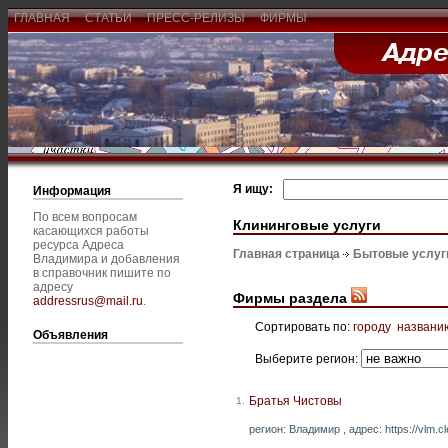
ГЛАВНАЯ
СТАТЬИ
ПРЕСС-РЕЛИЗЫ
ФИРМЫ
Я ищу:
Информация
По всем вопросам
Клининговые услуги
касающихся работы
ресурса Адреса
Главная страница
Бытовые услуг
Владимира и добавления
в справочник пишите по
адресу
Фирмы раздела
addressrus@mail.ru
.
Сортировать по:
городу
названи
Объявления
Выберите регион:
Братья Чистовы
1.
регион: Владимир , адрес: https://vlm.cl