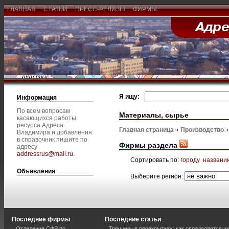
ГЛАВНАЯ
СТАТЬИ
ПРЕСС-РЕЛИЗЫ
ФИРМЫ
Я ищу:
Информация
По всем вопросам
Материалы, сырье
касающихся работы
ресурса Адреса
Главная страница
Производство
Владимира и добавления
в справочник пишите по
Фирмы раздела
адресу
addressrus@mail.ru
.
Сортировать по:
городу
названи
Объявления
Выберите регион:
Последние фирмы
Последние статьи
Отделение СФР по
Трещины в перекрытиях: как определяется и