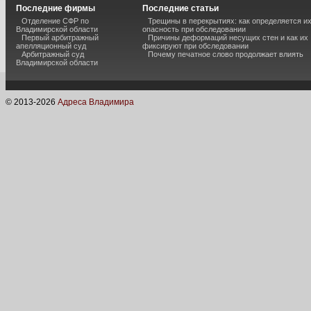
Последние фирмы
Последние статьи
Отделение СФР по
Трещины в перекрытиях: как определяется и
Владимирской области
опасность при обследовании
Первый арбитражный
Причины деформаций несущих стен и как их
апелляционный суд
фиксируют при обследовании
Арбитражный суд
Почему печатное слово продолжает влиять
Владимирской области
© 2013-
2026
Адреса Владимира