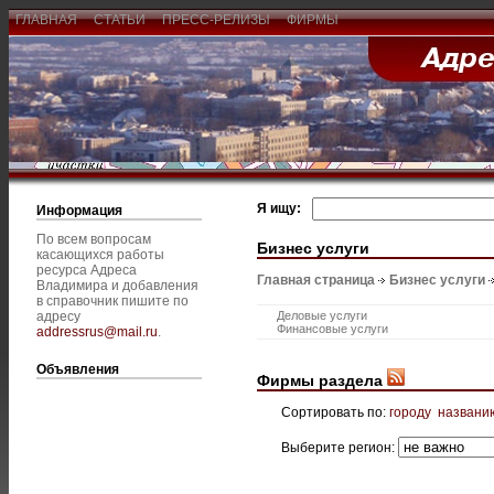
ГЛАВНАЯ
СТАТЬИ
ПРЕСС-РЕЛИЗЫ
ФИРМЫ
Я ищу:
Информация
По всем вопросам
Бизнес услуги
касающихся работы
ресурса Адреса
Главная страница
Бизнес услуги
Владимира и добавления
в справочник пишите по
адресу
Деловые услуги
Финансовые услуги
addressrus@mail.ru
.
Объявления
Фирмы раздела
Сортировать по:
городу
названи
Выберите регион: