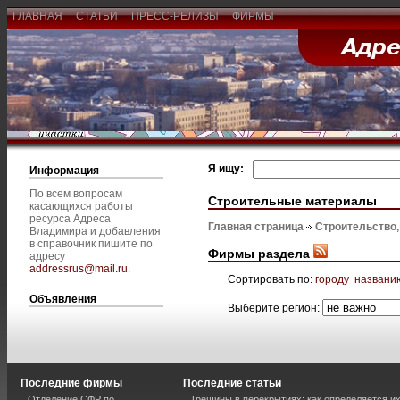
ГЛАВНАЯ
СТАТЬИ
ПРЕСС-РЕЛИЗЫ
ФИРМЫ
Я ищу:
Информация
По всем вопросам
Строительные материалы
касающихся работы
ресурса Адреса
Главная страница
Строительство
Владимира и добавления
в справочник пишите по
Фирмы раздела
адресу
addressrus@mail.ru
.
Сортировать по:
городу
названи
Объявления
Выберите регион:
Последние фирмы
Последние статьи
Отделение СФР по
Трещины в перекрытиях: как определяется и