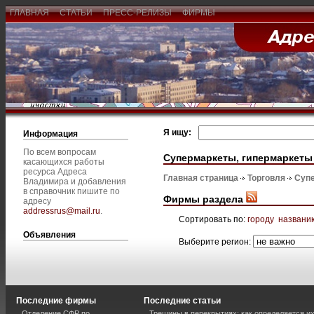
ГЛАВНАЯ
СТАТЬИ
ПРЕСС-РЕЛИЗЫ
ФИРМЫ
Я ищу:
Информация
По всем вопросам
Супермаркеты, гипермаркеты
касающихся работы
ресурса Адреса
Главная страница
Торговля
Супе
Владимира и добавления
в справочник пишите по
Фирмы раздела
адресу
addressrus@mail.ru
.
Сортировать по:
городу
названи
Объявления
Выберите регион:
Последние фирмы
Последние статьи
Отделение СФР по
Трещины в перекрытиях: как определяется и