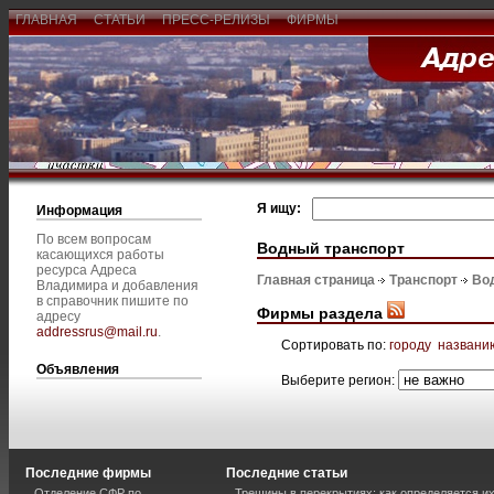
ГЛАВНАЯ
СТАТЬИ
ПРЕСС-РЕЛИЗЫ
ФИРМЫ
Я ищу:
Информация
По всем вопросам
Водный транспорт
касающихся работы
ресурса Адреса
Главная страница
Транспорт
Во
Владимира и добавления
в справочник пишите по
Фирмы раздела
адресу
addressrus@mail.ru
.
Сортировать по:
городу
названи
Объявления
Выберите регион:
Последние фирмы
Последние статьи
Отделение СФР по
Трещины в перекрытиях: как определяется и